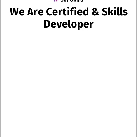
W
e
A
r
e
C
e
r
t
i
f
i
e
d
&
S
k
i
l
l
s
D
e
v
e
l
o
p
e
r